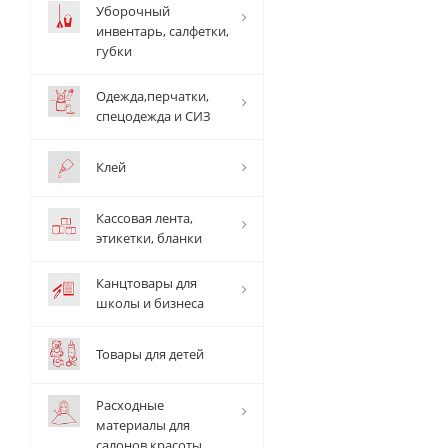
Уборочный
инвентарь, салфетки,
губки
Одежда,перчатки,
спецодежда и СИЗ
Клей
Кассовая лента,
этикетки, бланки
Канцтовары для
школы и бизнеса
Товары для детей
Расходные
материалы для
салонов красоты