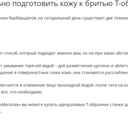
ьно подготовить кожу к бритью Т-
ники барбершопов, на сегодняшний день существует две техник
т способ, который подходит именно вам, но ни при каких обсто
т умывание горячей водой – для размягчения щетины и облегч
щение в поверхностных слоях кожи, она становится расслаблен
лючается в освежении лица прохладной водой, после чего на ко
 все, что необходимо.
«Мегапак» вы можете купить одноразовые Т-образные станки д
.