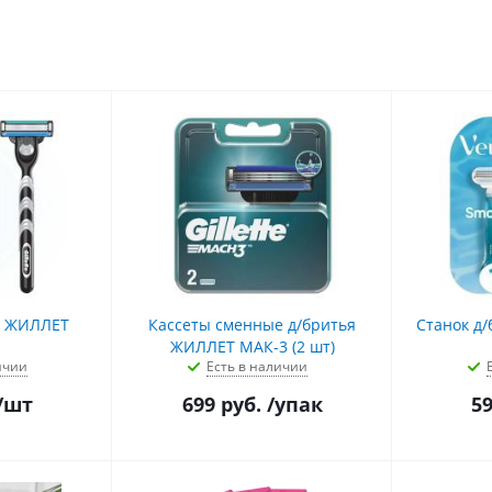
Т
Кассеты сменные д/бритья
Станок д
ЖИЛЛЕТ МАК-3 (2 шт)
ичии
Есть в наличии
/шт
699
руб.
/упак
5