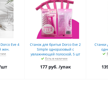
Dorco Eve 4
Станок для бритья Dorco Eve 2
Cтанки 
 жен.
Simple одноразовый с
одн
ичии
увлажняющей полоской, 5 шт
Есть в наличии
/шт
177
руб.
/упак
13