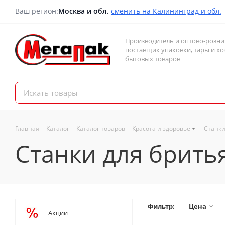
Ваш регион:
Москва и обл.
сменить на Калининград и обл.
Производитель и оптово-розн
поставщик упаковки, тары и хо
бытовых товаров
Главная
-
Каталог
-
Каталог товаров
-
Красота и здоровье
-
Станки
Станки для брить
Фильтр:
Цена
Акции