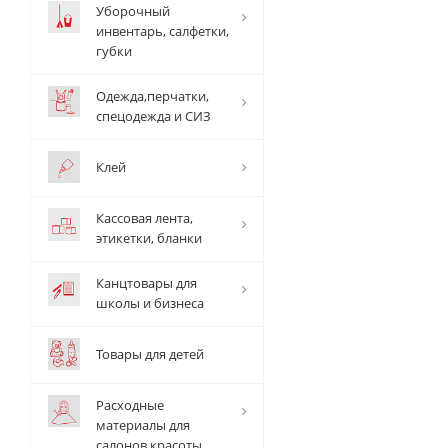
Уборочный
инвентарь, салфетки,
губки
Одежда,перчатки,
спецодежда и СИЗ
Клей
Кассовая лента,
этикетки, бланки
Канцтовары для
школы и бизнеса
Товары для детей
Расходные
материалы для
салонов красоты