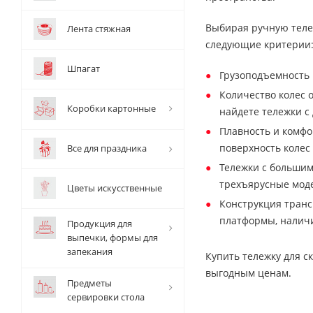
Выбирая ручную тележ
Лента стяжная
следующие критерии
Шпагат
Грузоподъемность 
Количество колес 
Коробки картонные
найдете тележки с
Плавность и комфо
поверхность колес
Все для праздника
Тележки с большим
трехъярусные мод
Цветы искусственные
Конструкция транс
платформы, наличи
Продукция для
выпечки, формы для
запекания
Купить тележку для с
выгодным ценам.
Предметы
сервировки стола