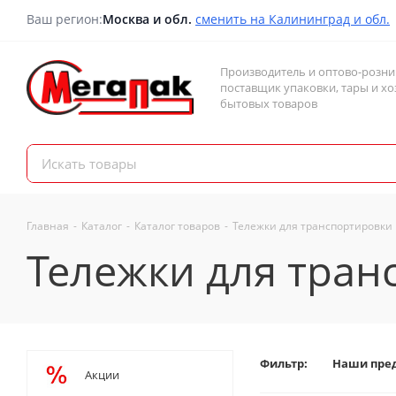
Ваш регион:
Москва и обл.
сменить на Калининград и обл.
Производитель и оптово-розн
поставщик упаковки, тары и хо
бытовых товаров
Главная
-
Каталог
-
Каталог товаров
-
Тележки для транспортировки
Тележки для тран
Фильтр:
Наши пре
Акции