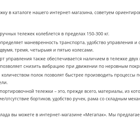
ку в каталоге нашего интернет-магазина, советуем ориентиро
:
ручных тележек колеблется в пределах 150-300 кг.
определяет маневренность транспорта, удобство управления и 
 двумя, тремя, четырьмя и пятью колесами.
рт управления также обеспечивается наличием в тележке двух
 позволяет снизить вибрацию при движении по неровным покр
 количеством полок позволят быстрее производить процессы п
ели.
портировочной тележки – это, прежде всего, материалы, из ко
е/отсутствие бортиков, удобство ручек, рама со складным меха
клада вы можете в интернет-магазине «Мегапак». Мы предлага