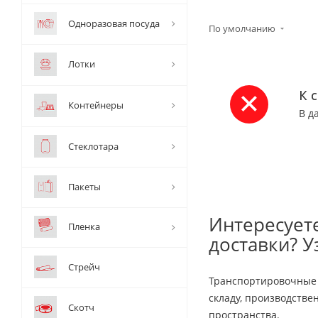
Одноразовая посуда
По умолчанию
Лотки
К 
Контейнеры
В д
Стеклотара
Пакеты
Интересуете
Пленка
доставки? У
Стрейч
Транспортировочные т
складу, производств
Скотч
пространства.