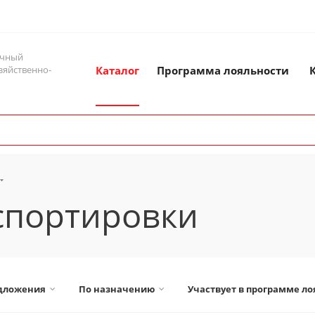
ичный
зяйственно-
Каталог
Программа лояльности
спортировки
дложения
По назначению
Участвует в программе л