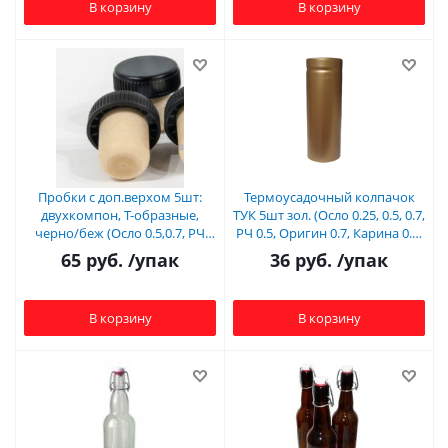
В корзину
В корзину
Пробки с доп.верхом 5шт:
Термоусадочный колпачок
двухкомпон, Т-образные,
ТУК 5шт зол. (Осло 0.25, 0.5, 0.7,
черно/беж (Осло 0.5,0.7, РЧ
РЧ 0.5, Оригин 0.7, Карина 0.5,
0.5, Оригин 0.7)
Маэст0.75
65
руб.
/упак
36
руб.
/упак
В корзину
В корзину