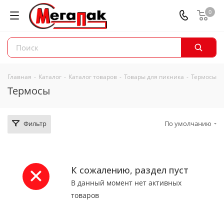
0
Главная
-
Каталог
-
Каталог товаров
-
Товары для пикника
-
Термосы
Термосы
Фильтр
По умолчанию
К сожалению, раздел пуст
В данный момент нет активных
товаров