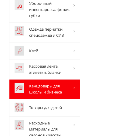
Уборочный
инвентарь, салфетки,
губки
Одежда,перчатки,
спецодежда и СИЗ
Клей
Кассовая лента,
этикетки, бланки
Канцтовары для
школы и бизнеса
Товары для детей
Расходные
материалы для
салонов красоты