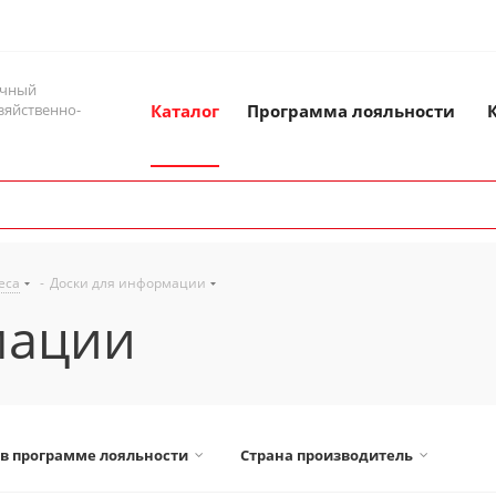
ичный
зяйственно-
Каталог
Программа лояльности
еса
-
Доски для информации
мации
 в программе лояльности
Страна производитель