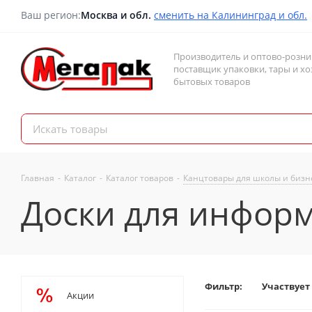
Ваш регион:
Москва и обл.
сменить на Калининград и обл.
Производитель и оптово-розн
поставщик упаковки, тары и хо
бытовых товаров
Главная
-
Каталог
-
Каталог товаров
-
Канцтовары для школы и бизн
Доски для инфор
Фильтр:
Участвует
Акции