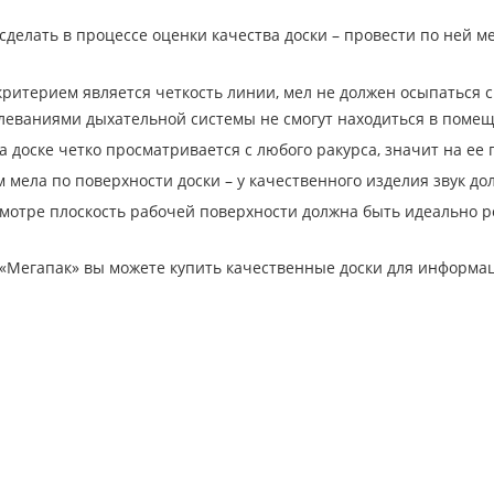
 сделать в процессе оценки качества доски – провести по ней 
ритерием является четкость линии, мел не должен осыпаться с
леваниями дыхательной системы не смогут находиться в поме
а доске четко просматривается с любого ракурса, значит на ее
м мела по поверхности доски – у качественного изделия звук д
мотре плоскость рабочей поверхности должна быть идеально р
 «Мегапак» вы можете купить качественные доски для информа