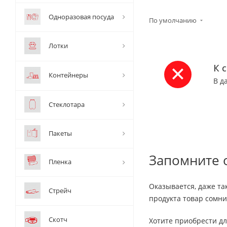
Одноразовая посуда
По умолчанию
Лотки
К 
Контейнеры
В д
Стеклотара
Пакеты
Запомните 
Пленка
Оказывается, даже та
Стрейч
продукта товар сомни
Скотч
Хотите приобрести д