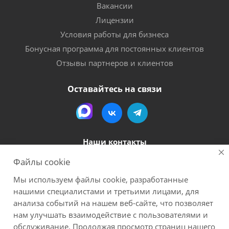
Вакансии
Лицензии
Условия работы для бизнеса
Бонусная программа для постоянных клиентов
Отзывы партнеров и клиентов
Оставайтесь на связи
Наши контакты
Файлы cookie
8 (800) 600-56-06
Мы используем файлы cookie, разработанные
megapack-secr@inbox.ru
нашими специалистами и третьими лицами, для
анализа событий на нашем веб-сайте, что позволяет
нам улучшать взаимодействие с пользователями и
2026 Мегапак
Все материалы данного сайта являются объектами авторского права (в
обслуживание. Продолжая просмотр страниц нашего