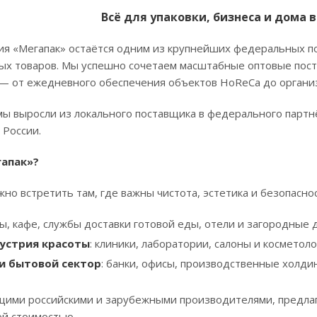
Всё для упаковки, бизнеса и дома 
ия «Мегапак» остаётся одним из крупнейших федеральных п
ых товаров. Мы успешно сочетаем масштабные оптовые пост
— от ежедневного обеспечения объектов HoReCa до организ
мы выросли из локального поставщика в федерального партн
 России.
гапак»?
о встретить там, где важны чистота, эстетика и безопаснос
ны, кафе, службы доставки готовой еды, отели и загородные 
устрия красоты
: клиники, лаборатории, салоны и косметол
и бытовой сектор
: банки, офисы, производственные холдин
щими российскими и зарубежными производителями, предла
ой стоимостью.