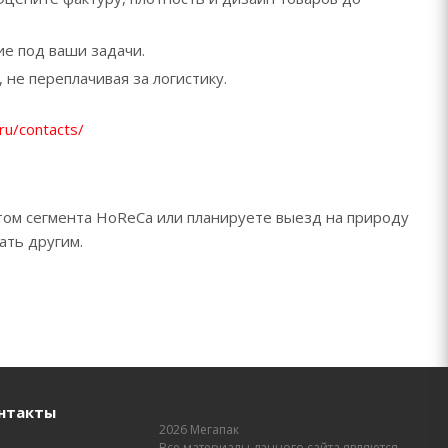
е под ваши задачи.
не переплачивая за логистику.
ru/contacts/
ктом сегмента HoReCa или планируете выезд на природу
ать другим.
нтакты
2026 Мегапак
Все материалы данного сайта являются