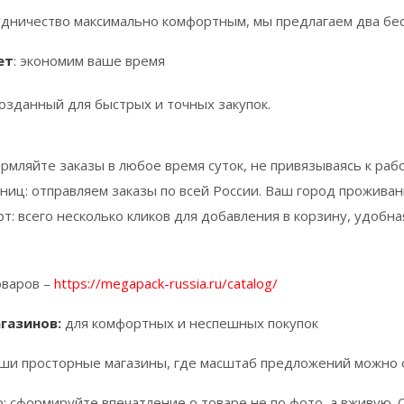
удничество максимально комфортным, мы предлагаем два бе
ет
: экономим ваше время
озданный для быстрых и точных закупок.
ормляйте заказы в любое время суток, не привязываясь к ра
ниц: отправляем заказы по всей России. Ваш город проживан
т: всего несколько кликов для добавления в корзину, удобна
оваров –
https://megapack-russia.ru/catalog/
газинов:
для комфортных и неспешных покупок
аши просторные магазины, где масштаб предложений можно 
: сформируйте впечатление о товаре не по фото, а вживую. 