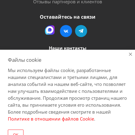
Отзывы партнеров и клиентов
Оставайтесь на связи
Наши контакты
Файлы cookie
8 (800) 600-56-06
Мы используем файлы cookie, разработанные
megapack-secr@inbox.ru
нашими специалистами и третьими лицами, для
анализа событий на нашем веб-сайте, что позволяет
нам улучшать взаимодействие с пользователями и
2026 Мегапак
Все материалы данного сайта являются объектами авторского права (в
обслуживание. Продолжая просмотр страниц нашего
том числе дизайн). Запрещается копирование, распространение (в том
сайта, вы принимаете условия его использования.
числе путем копирования на другие сайты и ресурсы в Интернете) или
Более подробные сведения смотрите в нашей
любое иное использование информации и объектов без
Политике в отношении файлов Cookie
.
предварительного согласия правообладателя. Пользуясь сайтом Вы
соглашаетесь на сбор обезличенных персональных данных через cookies.
ОК