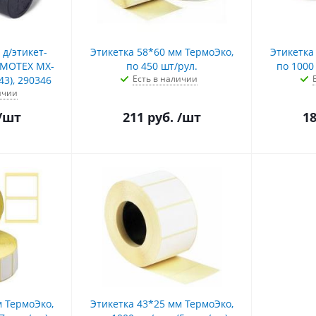
д/этикет-
Этикетка 58*60 мм ТермоЭко,
Этикетка
 MOTEX MX-
по 450 шт/рул.
по 1000 
Есть в наличии
43), 290346
ичии
/шт
211
руб.
/шт
1
м ТермоЭко,
Этикетка 43*25 мм ТермоЭко,