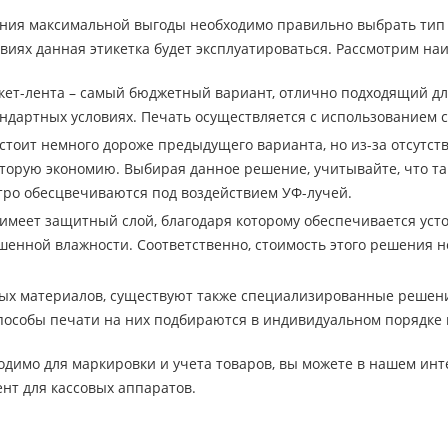
ения максимальной выгоды необходимо правильно выбрать тип 
ловиях данная этикетка будет эксплуатироваться. Рассмотрим н
кет-лента – самый бюджетный вариант, отлично подходящий дл
андартных условиях. Печать осуществляется с использованием 
 стоит немного дороже предыдущего варианта, но из-за отсутс
торую экономию. Выбирая данное решение, учитывайте, что т
тро обесцвечиваются под воздействием УФ-лучей.
 имеет защитный слой, благодаря которому обеспечивается ус
енной влажности. Соответственно, стоимость этого решения н
х материалов, существуют также специализированные решени
пособы печати на них подбираются в индивидуальном порядке 
ходимо для маркировки и учета товаров, вы можете в нашем ин
ент для кассовых аппаратов.