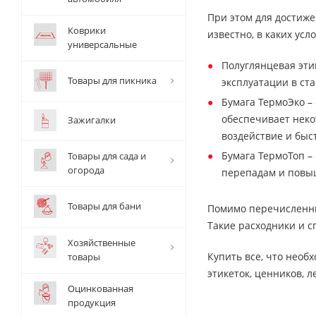
При этом для достиж
Коврики
известно, в каких ус
универсальные
Полуглянцевая эти
Товары для пикника
эксплуатации в ст
Бумага ТермоЭко –
обеспечивает неко
Зажигалки
воздействие и быс
Бумага ТермоТоп –
Товары для сада и
огорода
перепадам и повыш
Товары для бани
Помимо перечисленны
Такие расходники и с
Хозяйственные
Купить все, что необ
товары
этикеток, ценников, л
Оцинкованная
продукция