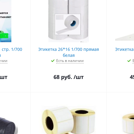
 стр. 1/700
Этикетка 26*16 1/700 прямая
Этикетка 
я
белая
ичии
Есть в наличии
/шт
68
руб.
/шт
4