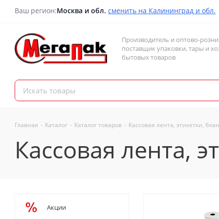
Ваш регион:
Москва и обл.
сменить на Калининград и обл.
Производитель и оптово-розн
поставщик упаковки, тары и хо
бытовых товаров
Главная
-
Каталог
-
Каталог товаров
-
Кассовая лента, этикетки, бла
Кассовая лента, э
Акции