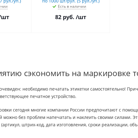
7 рул./уп.)
по 1000 шт/рул. (5 рул./уп.)
ичии
Есть в наличии
/шт
82
руб.
/шт
иятию сэкономить на маркировке т
 очевиден: необходимо печатать этикетки самостоятельно! При
тветствующее печатное устройство.
ровки сегодня многие компании России предпочитают с помощь
й можно без проблем напечатать и наклеить своими силами. Э
(артикул, штрих-код, дата изготовления, сроки реализации, об