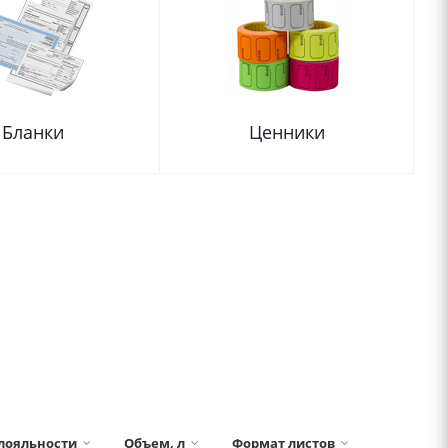
Бланки
Ценники
 лояльности
Объем, л
Формат листов