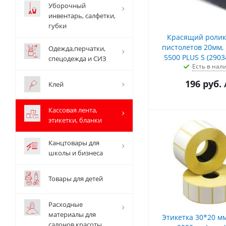
Уборочный
инвентарь, салфетки,
губки
Красящий ролик 
пистолетов 20мм,
Одежда,перчатки,
5500 PLUS S (2903
спецодежда и СИЗ
Есть в нал
196
руб.
Клей
Кассовая лента,
этикетки, бланки
Канцтовары для
школы и бизнеса
Товары для детей
Расходные
материалы для
Этикетка 30*20 м
салонов красоты