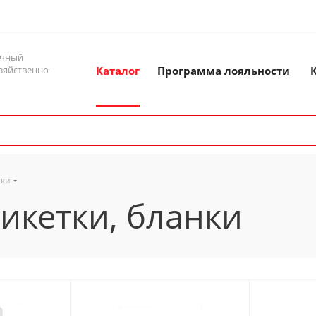
ичный
зяйственно-
Каталог
Программа лояльности
нки
тикетки, бланки