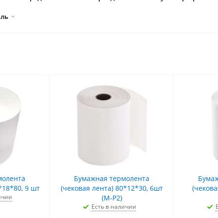
ель
молента
Бумажная термолента
Бумаж
*18*80, 9 шт
(чековая лента) 80*12*30, 6шт
(чекова
ичии
(M-P2)
Есть в наличии