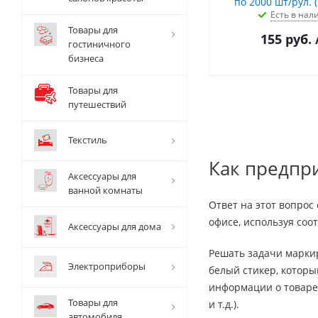
по 2000 шт/рул. (
Есть в нал
Товары для
155
руб.
гостиничного
бизнеса
Товары для
путешествий
Текстиль
Как предпр
Аксессуары для
ванной комнаты
Ответ на этот вопрос
офисе, используя соо
Аксессуары для дома
Решать задачи марки
Электроприборы
белый стикер, которы
информации о товаре 
Товары для
и т.д.).
автомобиля