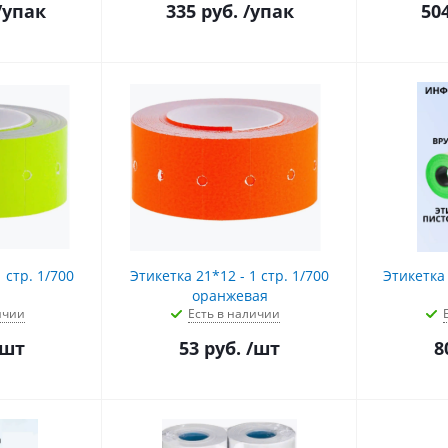
/упак
335
руб.
/упак
50
 стр. 1/700
Этикетка 21*12 - 1 стр. 1/700
Этикетка
оранжевая
ичии
Есть в наличии
/шт
53
руб.
/шт
8