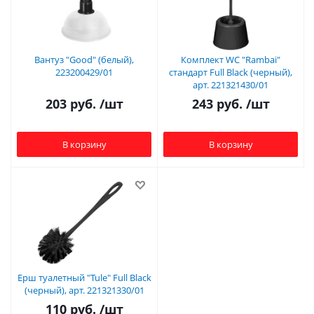
Вантуз "Good" (белый),
Комплект WC "Rambai"
223200429/01
стандарт Full Black (черный),
арт. 221321430/01
203
руб.
/шт
243
руб.
/шт
В корзину
В корзину
Ерш туалетный "Tule" Full Black
(черный), арт. 221321330/01
110
руб.
/шт