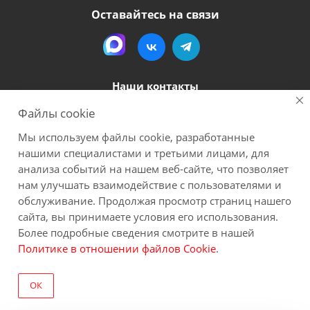
Оставайтесь на связи
Наши контакты
Файлы cookie
8 (800) 600-56-06
Мы используем файлы cookie, разработанные
megapack-secr@inbox.ru
нашими специалистами и третьими лицами, для
анализа событий на нашем веб-сайте, что позволяет
нам улучшать взаимодействие с пользователями и
2026 Мегапак
Все материалы данного сайта являются объектами авторского права (в
обслуживание. Продолжая просмотр страниц нашего
том числе дизайн). Запрещается копирование, распространение (в том
сайта, вы принимаете условия его использования.
числе путем копирования на другие сайты и ресурсы в Интернете) или
Более подробные сведения смотрите в нашей
любое иное использование информации и объектов без
Политике в отношении файлов Cookie
.
предварительного согласия правообладателя. Пользуясь сайтом Вы
соглашаетесь на сбор обезличенных персональных данных через cookies.
ОК