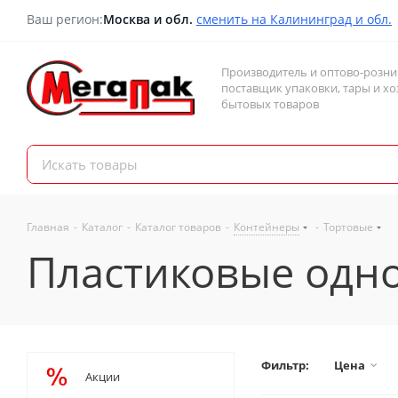
Ваш регион:
Москва и обл.
сменить на Калининград и обл.
Производитель и оптово-розн
поставщик упаковки, тары и хо
бытовых товаров
Главная
-
Каталог
-
Каталог товаров
-
Контейнеры
-
Тортовые
Пластиковые одно
Фильтр:
Цена
Акции