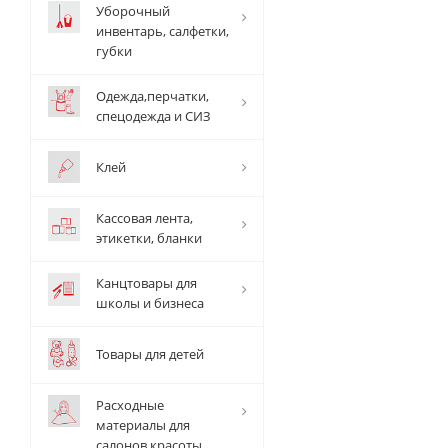
Уборочный
инвентарь, салфетки,
губки
Одежда,перчатки,
спецодежда и СИЗ
Клей
Кассовая лента,
этикетки, бланки
Канцтовары для
школы и бизнеса
Товары для детей
Расходные
материалы для
салонов красоты