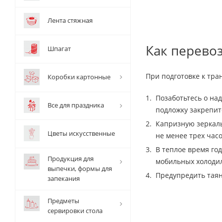
Лента стяжная
Как перевоз
Шпагат
При подготовке к тр
Коробки картонные
Позаботьтесь о на
Все для праздника
подложку закрепит
Капризную зеркаль
Цветы искусственные
не менее трех час
В теплое время го
Продукция для
мобильных холоди
выпечки, формы для
Предупредить таян
запекания
Предметы
сервировки стола