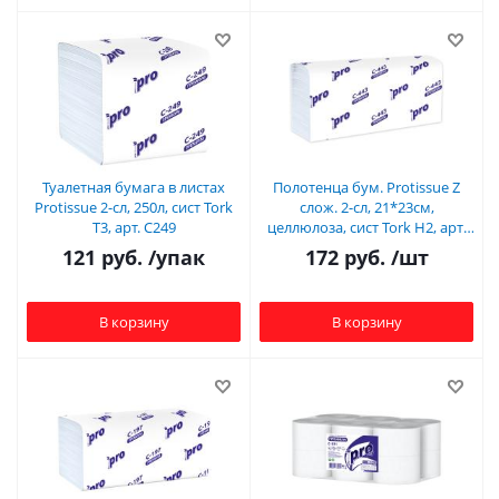
Туалетная бумага в листах
Полотенца бум. Protissue Z
Protissue 2-сл, 250л, сист Tork
слож. 2-сл, 21*23см,
T3, арт. С249
целлюлоза, сист Tork H2, арт.
С196/С443
121
руб.
/упак
172
руб.
/шт
В корзину
В корзину