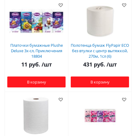
Платочки бумажные Plushe
Полотенца бумаж FlyPapir ECO
Deluxe 3х-сл, Приключения
без втулки с центр вытяжкой,
18804
270м, 1сл (6)
11
руб.
/шт
431
руб.
/шт
В корзину
В корзину