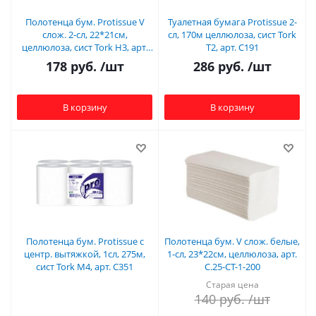
Полотенца бум. Protissue V
Туалетная бумага Protissue 2-
слож. 2-сл, 22*21см,
сл, 170м целлюлоза, сист Tork
целлюлоза, сист Tork H3, арт.
T2, арт. С191
С197
178
руб.
/шт
286
руб.
/шт
В корзину
В корзину
Полотенца бум. Protissue с
Полотенца бум. V слож. белые,
центр. вытяжкой, 1сл, 275м,
1-сл, 23*22см, целлюлоза, арт.
сист Tork M4, арт. С351
С.25-СТ-1-200
Старая цена
140
руб.
/шт