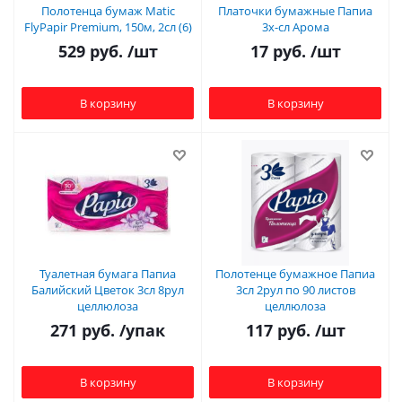
Полотенца бумаж Matic
Платочки бумажные Папиа
FlyPapir Premium, 150м, 2сл (6)
3х-сл Арома
529
руб.
/шт
17
руб.
/шт
В корзину
В корзину
Туалетная бумага Папиа
Полотенце бумажное Папиа
Балийский Цветок 3сл 8рул
3сл 2рул по 90 листов
целлюлоза
целлюлоза
271
руб.
/упак
117
руб.
/шт
В корзину
В корзину