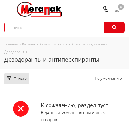
0
Главная
-
Каталог
-
Каталог товаров
-
Красота и здоровье
-
Дезодоранты
Дезодоранты и антиперспиранты
Фильтр
По умолчанию
К сожалению, раздел пуст
В данный момент нет активных
товаров