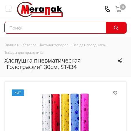
0
Главная
-
Каталог
-
Каталог товаров
-
Все для праздника
-
Товары для праздника
Хлопушка пневматическая
"Голография" 30см, S1434
ХИТ