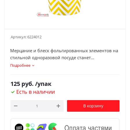
Артикул:
6224012
Мерцание и блеск фольгированных элементов на
стильной одноразовой посуде станет
дополнительным украшением торжества, а также
Подробнее
поможет минимизировать время организации
знаменательного события.
125
руб.
/упак
Оригинально подобранный дизайн будет
Есть в наличии
прекрасным атрибутом и для пикника на природе,
и для мероприятия в офисе, и для любого события
В корзину
с близкими людьми.