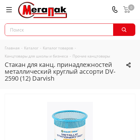
0
Главная
-
Каталог
-
Каталог товаров
-
Канцтовары для школы и бизнеса
-
Прочие канцтовары
Стакан для канц. принадлежностей
металлический круглый ассорти DV-
2590 (12) Darvish