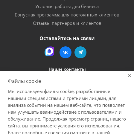
Условия работы для бизнеса
Бонусная программа для постоянных клиентов
Отзывы партнеров и клиентов
Оставайтесь на связи
Наши контакты
Файлы cookie
8 (800) 600-56-06
Мы используем файлы cookie, разработанные
megapack-secr@inbox.ru
нашими специалистами и третьими лицами, для
анализа событий на нашем веб-сайте, что позволяет
нам улучшать взаимодействие с пользователями и
2026 Мегапак
Все материалы данного сайта являются объектами авторского права (в
обслуживание. Продолжая просмотр страниц нашего
том числе дизайн). Запрещается копирование, распространение (в том
сайта, вы принимаете условия его использования.
числе путем копирования на другие сайты и ресурсы в Интернете) или
Более подробные сведения смотрите в нашей