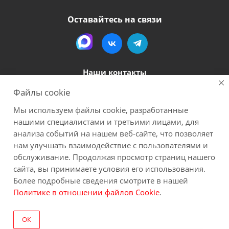
Оставайтесь на связи
Наши контакты
Файлы cookie
8 (800) 600-56-06
Мы используем файлы cookie, разработанные
megapack-secr@inbox.ru
нашими специалистами и третьими лицами, для
анализа событий на нашем веб-сайте, что позволяет
нам улучшать взаимодействие с пользователями и
2026 Мегапак
Все материалы данного сайта являются объектами авторского права (в
обслуживание. Продолжая просмотр страниц нашего
том числе дизайн). Запрещается копирование, распространение (в том
сайта, вы принимаете условия его использования.
числе путем копирования на другие сайты и ресурсы в Интернете) или
Более подробные сведения смотрите в нашей
любое иное использование информации и объектов без
Политике в отношении файлов Cookie
.
предварительного согласия правообладателя. Пользуясь сайтом Вы
соглашаетесь на сбор обезличенных персональных данных через cookies.
ОК