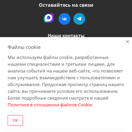
Оставайтесь на связи
Наши контакты
Файлы cookie
8 (800) 600-56-06
Мы используем файлы cookie, разработанные
megapack-secr@inbox.ru
нашими специалистами и третьими лицами, для
анализа событий на нашем веб-сайте, что позволяет
нам улучшать взаимодействие с пользователями и
2026 Мегапак
Все материалы данного сайта являются объектами авторского права (в
обслуживание. Продолжая просмотр страниц нашего
том числе дизайн). Запрещается копирование, распространение (в том
сайта, вы принимаете условия его использования.
числе путем копирования на другие сайты и ресурсы в Интернете) или
Более подробные сведения смотрите в нашей
любое иное использование информации и объектов без
Политике в отношении файлов Cookie
.
предварительного согласия правообладателя. Пользуясь сайтом Вы
соглашаетесь на сбор обезличенных персональных данных через cookies.
ОК