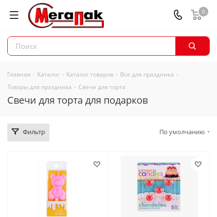
0
Главная
-
Каталог
-
Каталог товаров
-
Все для праздника
-
Товары для праздника
-
Свечи для торта
Свечи для торта для подарков
Фильтр
По умолчанию