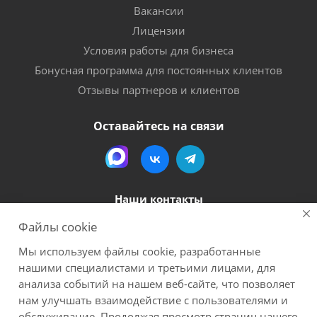
Вакансии
Лицензии
Условия работы для бизнеса
Бонусная программа для постоянных клиентов
Отзывы партнеров и клиентов
Оставайтесь на связи
Наши контакты
Файлы cookie
8 (800) 600-56-06
Мы используем файлы cookie, разработанные
megapack-secr@inbox.ru
нашими специалистами и третьими лицами, для
анализа событий на нашем веб-сайте, что позволяет
нам улучшать взаимодействие с пользователями и
2026 Мегапак
Все материалы данного сайта являются объектами авторского права (в
обслуживание. Продолжая просмотр страниц нашего