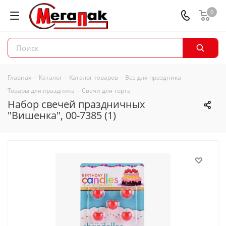
0
Главная
-
Каталог
-
Каталог товаров
-
Все для праздника
-
Товары для праздника
-
Свечи для торта
Набор свечей праздничных
"Вишенка", 00-7385 (1)