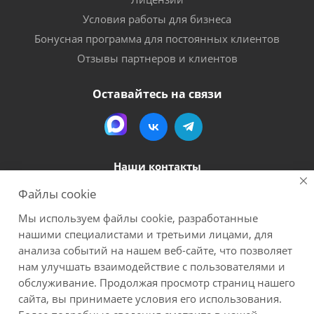
Условия работы для бизнеса
Бонусная программа для постоянных клиентов
Отзывы партнеров и клиентов
Оставайтесь на связи
Наши контакты
Файлы cookie
8 (800) 600-56-06
Мы используем файлы cookie, разработанные
megapack-secr@inbox.ru
нашими специалистами и третьими лицами, для
анализа событий на нашем веб-сайте, что позволяет
нам улучшать взаимодействие с пользователями и
2026 Мегапак
Все материалы данного сайта являются объектами авторского права (в
обслуживание. Продолжая просмотр страниц нашего
том числе дизайн). Запрещается копирование, распространение (в том
сайта, вы принимаете условия его использования.
числе путем копирования на другие сайты и ресурсы в Интернете) или