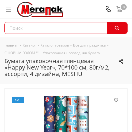
0
Главная
-
Каталог
-
Каталог товаров
-
Все для праздника
-
С НОВЫМ ГОДОМ !!!
-
Упаковочная новогодняя бумага
Бумага упаковочная глянцевая
«Happy New Year», 70*100 см, 80г/м2,
ассорти, 4 дизайна, MESHU
ХИТ