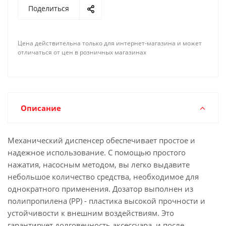
под нужный размер вашей тары. Маленький
Поделиться
прозрачный колпачок закрывает носик помпы,
обеспечивая надежное хранение содержимого и
прекрасную возможность транспортировать
Цена действительна только для интернет-магазина и может
отличаться от цен в розничных магазинах
бутылку без риска проливания. Выбирая набор
черных косметических дозаторов на бутылку с
горловиной 18 мм, вы получаете удобный,
стильный и надежный аксессуар для вашего дома,
который прослужит вам долгое время.
Описание
Механический диспенсер обеспечивает простое и
надежное использование. С помощью простого
нажатия, насосным методом, вы легко выдавите
небольшое количество средства, необходимое для
однократного применения. Дозатор выполнен из
полипропилена (PP) - пластика высокой прочности и
устойчивости к внешним воздействиям. Это
гарантирует долговечность аксессуара, и после