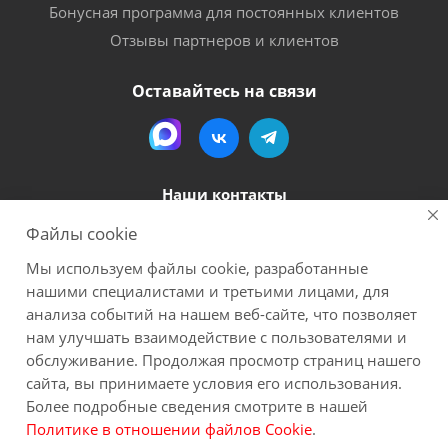
Бонусная программа для постоянных клиентов
Отзывы партнеров и клиентов
Оставайтесь на связи
Наши контакты
Файлы cookie
8 (800) 600-56-06
Мы используем файлы cookie, разработанные
megapack-secr@inbox.ru
нашими специалистами и третьими лицами, для
анализа событий на нашем веб-сайте, что позволяет
нам улучшать взаимодействие с пользователями и
2026 Мегапак
Все материалы данного сайта являются объектами авторского права (в
обслуживание. Продолжая просмотр страниц нашего
том числе дизайн). Запрещается копирование, распространение (в том
сайта, вы принимаете условия его использования.
числе путем копирования на другие сайты и ресурсы в Интернете) или
Более подробные сведения смотрите в нашей
любое иное использование информации и объектов без
Политике в отношении файлов Cookie
.
предварительного согласия правообладателя. Пользуясь сайтом Вы
соглашаетесь на сбор обезличенных персональных данных через cookies.